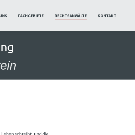
 UNS
FACHGEBIETE
RECHTSANWÄLTE
KONTAKT
 UNS
FACHGEBIETE
RECHTSANWÄLTE
KONTAKT
ung
tein
Leben schreibt, und die